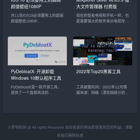
颜值壁纸1080P
大文件管理器 付费版
共11张IOS18必须要用上的超高
现在的智能电视和手机一样，也
颜值壁纸1080P...
是需要强大的软件来对电视存储
的文件进行管理。目前TV端大
家所熟知的就是小...
PyDebloatX- 开源卸载
2022年Top20黑客工具
Windows 10默认程序工具
PyDebloatX是一款开源工具，
工具披露时间：2022年12月情
提供了一个直观简洁的
报来源：网络（漂亮国统计的工
PythonGUI界面，帮助
具，不是我国统计的，如果想使
Windows1...
用工具复制工...
小罗导航网 @ All rights Reserved 本站收录的网站若侵害到您的利益，请联
系我们删除处理